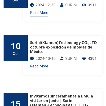
Dec
2024-12-30
SURINI
3911
Read More
Surini(Xiamen)Technology CO.,LTD
10
octubre exposición de moldes de
México
Oct
2024-10-10
SURINI
4391
Read More
Invitamos sinceramente a DMC a
visitar en junio | Surini
15
(Xiamen)Technology CO.,LTD -