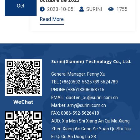
Oct
2023-10-05
SURINI
1755
Read More
Surini(Xiamen) Technology Co., Ltd.
General Manager: Fenny Xu
TEL:(+86)0592-5625789 5624789
PHONE:(+86)13306058715
EMAIL: xiaofen_xu@surini.com.cn
WeChat
Market: amy@surini.com.cn
FAX: 0086-592-5626418
ADD: Xia Men Shi Xiang An Qu Ma Xiang
Zhen Xiang An Gong Ye Yuan Qu Shi Tou
Er Qi Gu An Dong Lu 28